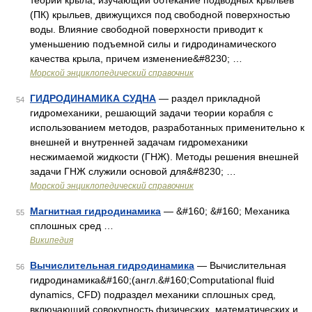
теории крыла, изучающий обтекание подводных крыльев
(ПК) крыльев, движущихся под свободной поверхностью
воды. Влияние свободной поверхности приводит к
уменьшению подъемной силы и гидродинамического
качества крыла, причем изменение&#8230; …
Морской энциклопедический справочник
ГИДРОДИНАМИКА СУДНА
— раздел прикладной
54
гидромеханики, решающий задачи теории корабля с
использованием методов, разработанных применительно к
внешней и внутренней задачам гидромеханики
несжимаемой жидкости (ГНЖ). Методы решения внешней
задачи ГНЖ служили основой для&#8230; …
Морской энциклопедический справочник
Магнитная гидродинамика
— &#160; &#160; Механика
55
сплошных сред …
Википедия
Вычислительная гидродинамика
— Вычислительная
56
гидродинамика&#160;(англ.&#160;Computational fluid
dynamics, CFD) подраздел механики сплошных сред,
включающий совокупность физических, математических и